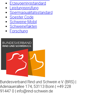
Erzeugerringstandard
Leistungsprüfung
Spermaqualitätsstandard
Soester Code
Schweine-Mobil
Schweinefakten
Forschung
Bundesverband Rind und Schwein e.V. (BRS) |
Adenauerallee 174, 53113 Bonn | +49 228
91447 0 | info@rind-schwein.de
Wir
verwenden