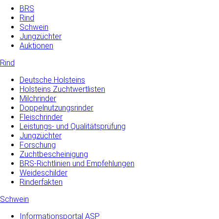
BRS
Rind
Schwein
Jungzüchter
Auktionen
Rind
Deutsche Holsteins
Holsteins Zuchtwertlisten
Milchrinder
Doppelnutzungsrinder
Fleischrinder
Leistungs- und Qualitätsprüfung
Jungzüchter
Forschung
Zuchtbescheinigung
BRS-Richtlinien und Empfehlungen
Weideschilder
Rinderfakten
Schwein
Informationsportal ASP