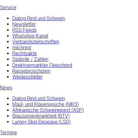
Service
Dialog Rind und Schwein
Newsletter
RSS-Feeds
WhatsApp-Kanal
Verbandszeitschriften
milchrind
Rechtsakte
Statistik / Zahlen
Direktvermarkter Fleischrind
Rassebroschüren
Weideschilder
News
Dialog Rind und Schwein
Maul- und­ Klauenseuche­ (MKS)
Afrikanische Schweinepest (ASP)
Blauzungenkrankheit (BTV)
Lumpy-Skin-Desease (LSD)
Termine