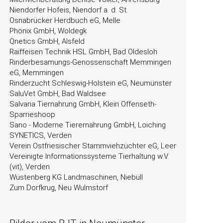
Niendorfer Hofeis, Niendorf a. d. St.
Osnabrücker Herdbuch eG, Melle
Phönix GmbH, Woldegk
Qnetics GmbH, Alsfeld
Raiffeisen Technik HSL GmbH, Bad Oldesloh
Rinderbesamungs-Genossenschaft Memmingen
eG, Memmingen
Rinderzucht Schleswig-Holstein eG, Neumünster
SaluVet GmbH, Bad Waldsee
Salvana Tiernahrung GmbH, Klein Offenseth-
Sparrieshoop
Sano - Moderne Tierernährung GmbH, Loiching
SYNETICS, Verden
Verein Ostfriesischer Stammviehzüchter eG, Leer
Vereinigte Informationssysteme Tierhaltung w.V.
(vit), Verden
Wüstenberg KG Landmaschinen, Niebüll
Zum Dorfkrug, Neu Wulmstorf