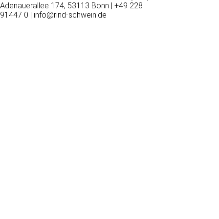
Adenauerallee 174, 53113 Bonn | +49 228
91447 0 | info@rind-schwein.de
Wir
verwenden
auf
unserer
Website
technisch
notwendige
Cookies,
um
unsere
Funktionen
bereitzustellen,
zu
schützen
und
zu
verbessern.
Technisch