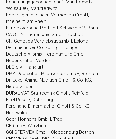
Besamungsgenossenschaft Marktredwitz -
Wölsau eG, Marktredwitz
Boehringer Ingelheim Vetmedica GmbH,
Ingelheim am Rhein
Bundesverband Rind und Schwein e.V., Bonn
CAISLEY International GmbH, Bocholt
CRI Genetics Vertriebsges.mbH, Eslohe
Demmelhuber Consulting, Tübingen
Deutsche Vilomix Tierernährung GmbH,
Neuenkirchen-Vörden
DLG e.V., Frankfurt
DMK Deutsches Milchkontor GmbH, Bremen
Dr. Eckel Animal Nutrition GmbH & Co. KG,
Niederzissen
DURÄUMAT Stalltechnik GmbH, Reinfeld
Edel-Pokale, Osterburg
Ferdinand Eimermacher GmbH & Co. KG,
Nordwalde
Gebr. Honnens GmbH, Trap
GFR mbH, Würzburg
GGI-SPERMEX GmbH, Cloppenburg-Bethen
GHV VERSICHERUNG, Darmstadt