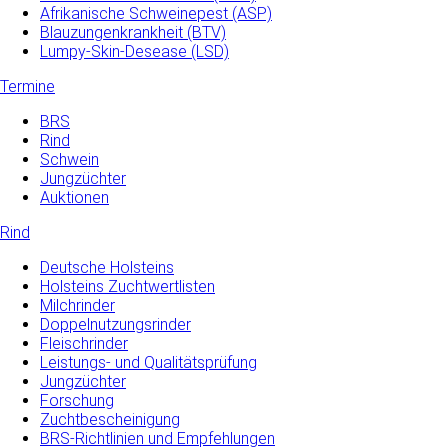
Afrikanische Schweinepest (ASP)
Blauzungenkrankheit (BTV)
Lumpy-Skin-Desease (LSD)
Termine
BRS
Rind
Schwein
Jungzüchter
Auktionen
Rind
Deutsche Holsteins
Holsteins Zuchtwertlisten
Milchrinder
Doppelnutzungsrinder
Fleischrinder
Leistungs- und Qualitätsprüfung
Jungzüchter
Forschung
Zuchtbescheinigung
BRS-Richtlinien und Empfehlungen