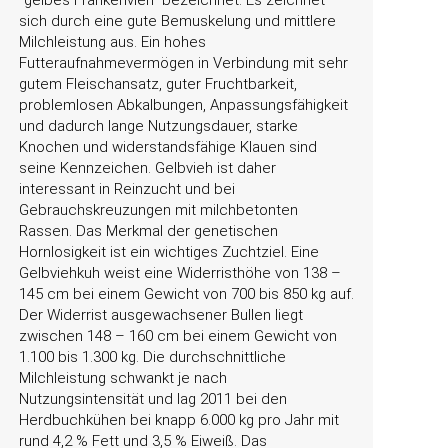
gelbes Frankenvieh
bezeichnet. Es zeichnet
sich durch eine gute Bemuskelung und mittlere
Milchleistung aus. Ein hohes
Futteraufnahmevermögen in Verbindung mit sehr
gutem Fleischansatz, guter Fruchtbarkeit,
problemlosen Abkalbungen, Anpassungsfähigkeit
und dadurch lange Nutzungsdauer, starke
Knochen und widerstandsfähige Klauen sind
seine Kennzeichen. Gelbvieh ist daher
interessant in Reinzucht und bei
Gebrauchskreuzungen mit milchbetonten
Rassen. Das Merkmal der genetischen
Hornlosigkeit ist ein wichtiges Zuchtziel. Eine
Gelbviehkuh weist eine Widerristhöhe von 138 –
145 cm bei einem Gewicht von 700 bis 850 kg auf.
Der Widerrist ausgewachsener Bullen liegt
zwischen 148 – 160 cm bei einem Gewicht von
1.100 bis 1.300 kg. Die durchschnittliche
Milchleistung schwankt je nach
Nutzungsintensität und lag 2011 bei den
Herdbuchkühen bei knapp 6.000 kg pro Jahr mit
rund 4,2 % Fett und 3,5 % Eiweiß. Das