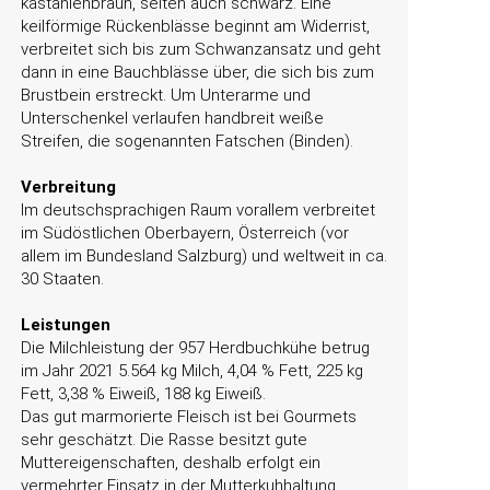
kastanienbraun, selten auch schwarz. Eine
keilförmige Rückenblässe beginnt am Widerrist,
verbreitet sich bis zum Schwanzansatz und geht
dann in eine Bauchblässe über, die sich bis zum
Brustbein erstreckt. Um Unterarme und
Unterschenkel verlaufen handbreit weiße
Streifen, die sogenannten Fatschen (Binden).
Verbreitung
Im deutschsprachigen Raum vorallem verbreitet
im Südöstlichen Oberbayern, Österreich (vor
allem im Bundesland Salzburg) und weltweit in ca.
30 Staaten.
Leistungen
Die Milchleistung der 957 Herdbuchkühe betrug
im Jahr 2021 5.564 kg Milch, 4,04 % Fett, 225 kg
Fett, 3,38 % Eiweiß, 188 kg Eiweiß.
Das gut marmorierte Fleisch ist bei Gourmets
sehr geschätzt. Die Rasse besitzt gute
Muttereigenschaften, deshalb erfolgt ein
vermehrter Einsatz in der Mutterkuhhaltung.