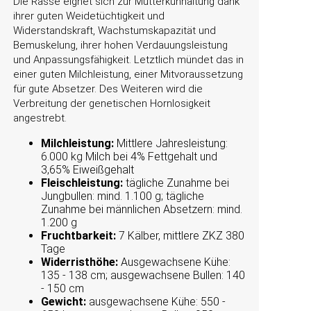
Die Rasse eignet sich zur Mutterkuhhaltung dank
ihrer guten Weidetüchtigkeit und
Widerstandskraft, Wachstumskapazität und
Bemuskelung, ihrer hohen Verdauungsleistung
und Anpassungsfähigkeit. Letztlich mündet das in
einer guten Milchleistung, einer Mitvoraussetzung
für gute Absetzer. Des Weiteren wird die
Verbreitung der genetischen Hornlosigkeit
angestrebt.
Milchleistung:
Mittlere Jahresleistung:
6.000 kg Milch bei 4% Fettgehalt und
3,65% Eiweißgehalt
Fleischleistung:
tägliche Zunahme bei
Jungbullen: mind. 1.100 g; tägliche
Zunahme bei männlichen Absetzern: mind.
1.200 g
Fruchtbarkeit:
7 Kälber, mittlere ZKZ 380
Tage
Widerristhöhe:
Ausgewachsene Kühe:
135 - 138 cm; ausgewachsene Bullen: 140
- 150 cm
Gewicht:
ausgewachsene Kühe: 550 -