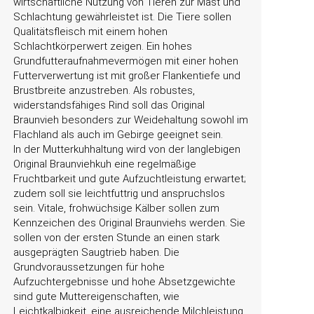
wirtschaftliche Nutzung von Tieren zur Mast und
Schlachtung gewährleistet ist. Die Tiere sollen
Qualitätsfleisch mit einem hohen
Schlachtkörperwert zeigen. Ein hohes
Grundfutteraufnahmevermögen mit einer hohen
Futterverwertung ist mit großer Flankentiefe und
Brustbreite anzustreben. Als robustes,
widerstandsfähiges Rind soll das Original
Braunvieh besonders zur Weidehaltung sowohl im
Flachland als auch im Gebirge geeignet sein.
In der Mutterkuhhaltung wird von der langlebigen
Original Braunviehkuh eine regelmäßige
Fruchtbarkeit und gute Aufzuchtleistung erwartet;
zudem soll sie leichtfuttrig und anspruchslos
sein. Vitale, frohwüchsige Kälber sollen zum
Kennzeichen des Original Braunviehs werden. Sie
sollen von der ersten Stunde an einen stark
ausgeprägten Saugtrieb haben. Die
Grundvoraussetzungen für hohe
Aufzuchtergebnisse und hohe Absetzgewichte
sind gute Muttereigenschaften, wie
Leichtkalbigkeit, eine ausreichende Milchleistung