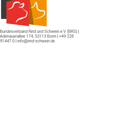
Bundesverband Rind und Schwein e.V. (BRS) |
Adenauerallee 174, 53113 Bonn | +49 228
91447 0 | info@rind-schwein.de
Wir
verwenden
auf
unserer
Website
technisch
notwendige
Cookies,
um
unsere
Funktionen
bereitzustellen,
zu