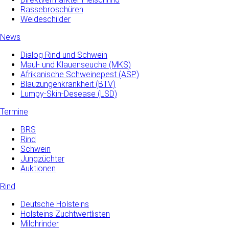
Rassebroschüren
Weideschilder
News
Dialog Rind und Schwein
Maul- und­ Klauenseuche­ (MKS)
Afrikanische Schweinepest (ASP)
Blauzungenkrankheit (BTV)
Lumpy-Skin-Desease (LSD)
Termine
BRS
Rind
Schwein
Jungzüchter
Auktionen
Rind
Deutsche Holsteins
Holsteins Zuchtwertlisten
Milchrinder