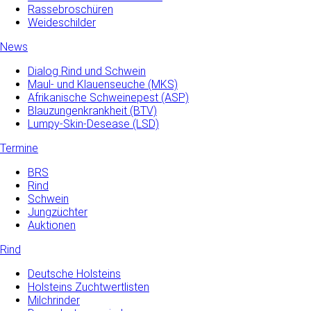
Rassebroschüren
Weideschilder
News
Dialog Rind und Schwein
Maul- und­ Klauenseuche­ (MKS)
Afrikanische Schweinepest (ASP)
Blauzungenkrankheit (BTV)
Lumpy-Skin-Desease (LSD)
Termine
BRS
Rind
Schwein
Jungzüchter
Auktionen
Rind
Deutsche Holsteins
Holsteins Zuchtwertlisten
Milchrinder