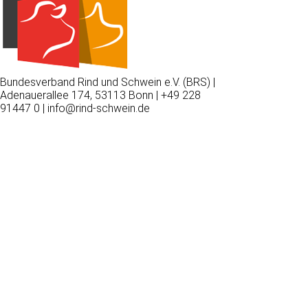
Bundesverband Rind und Schwein e.V. (BRS) |
Adenauerallee 174, 53113 Bonn | +49 228
91447 0 | info@rind-schwein.de
Wir
verwenden
auf
unserer
Website
technisch
notwendige
Cookies,
um
unsere
Funktionen
bereitzustellen,
zu