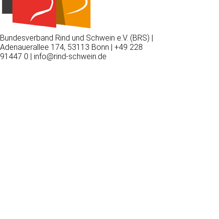
Bundesverband Rind und Schwein e.V. (BRS) |
Adenauerallee 174, 53113 Bonn | +49 228
91447 0 | info@rind-schwein.de
Wir
verwenden
auf
unserer
Website
technisch
notwendige
Cookies,
um
unsere
Funktionen
bereitzustellen,
zu
schützen
und