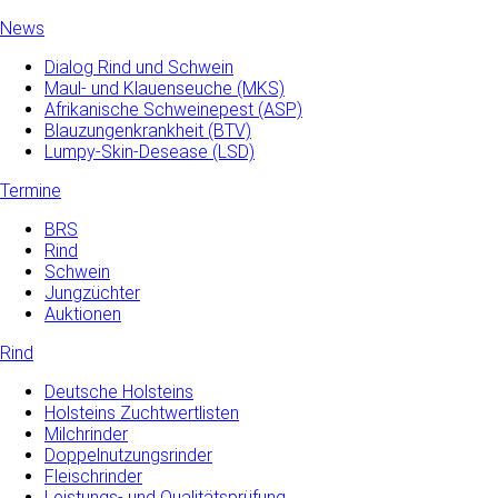
News
Dialog Rind und Schwein
Maul- und­ Klauenseuche­ (MKS)
Afrikanische Schweinepest (ASP)
Blauzungenkrankheit (BTV)
Lumpy-Skin-Desease (LSD)
Termine
BRS
Rind
Schwein
Jungzüchter
Auktionen
Rind
Deutsche Holsteins
Holsteins Zuchtwertlisten
Milchrinder
Doppelnutzungsrinder
Fleischrinder
Leistungs- und Qualitätsprüfung