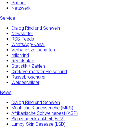
Partner
Netzwerk
Service
Dialog Rind und Schwein
Newsletter
RSS-Feeds
WhatsApp-Kanal
Verbandszeitschriften
milchrind
Rechtsakte
Statistik / Zahlen
Direktvermarkter Fleischrind
Rassebroschüren
Weideschilder
News
Dialog Rind und Schwein
Maul- und­ Klauenseuche­ (MKS)
Afrikanische Schweinepest (ASP)
Blauzungenkrankheit (BTV)
Lumpy-Skin-Desease (LSD)