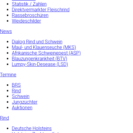
Statistik / Zahlen
Direktvermarkter Fleischrind
Rassebroschüren
Weideschilder
News
Dialog Rind und Schwein
Maul- und­ Klauenseuche­ (MKS)
Afrikanische Schweinepest (ASP)
Blauzungenkrankheit (BTV)
Lumpy-Skin-Desease (LSD)
Termine
BRS
Rind
Schwein
Jungzüchter
Auktionen
Rind
Deutsche Holsteins