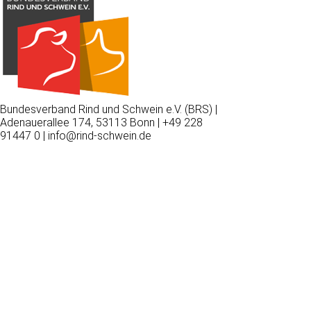
Bundesverband Rind und Schwein e.V. (BRS) |
Adenauerallee 174, 53113 Bonn | +49 228
91447 0 | info@rind-schwein.de
Wir
verwenden
auf
unserer
Website
technisch
notwendige
Cookies,
um
unsere
Funktionen