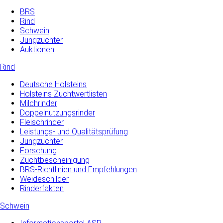
BRS
Rind
Schwein
Jungzüchter
Auktionen
Rind
Deutsche Holsteins
Holsteins Zuchtwertlisten
Milchrinder
Doppelnutzungsrinder
Fleischrinder
Leistungs- und Qualitätsprüfung
Jungzüchter
Forschung
Zuchtbescheinigung
BRS-Richtlinien und Empfehlungen
Weideschilder
Rinderfakten
Schwein