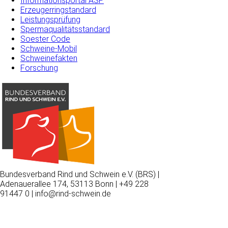
Informationsportal ASP
Erzeugerringstandard
Leistungsprüfung
Spermaqualitätsstandard
Soester Code
Schweine-Mobil
Schweinefakten
Forschung
Bundesverband Rind und Schwein e.V. (BRS) |
Adenauerallee 174, 53113 Bonn | +49 228
91447 0 | info@rind-schwein.de
Wir