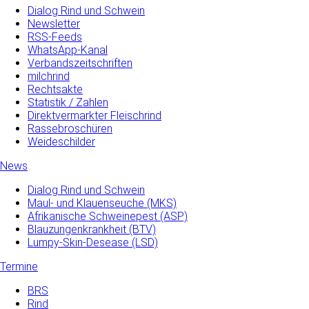
Dialog Rind und Schwein
Newsletter
RSS-Feeds
WhatsApp-Kanal
Verbandszeitschriften
milchrind
Rechtsakte
Statistik / Zahlen
Direktvermarkter Fleischrind
Rassebroschüren
Weideschilder
News
Dialog Rind und Schwein
Maul- und­ Klauenseuche­ (MKS)
Afrikanische Schweinepest (ASP)
Blauzungenkrankheit (BTV)
Lumpy-Skin-Desease (LSD)
Termine
BRS
Rind