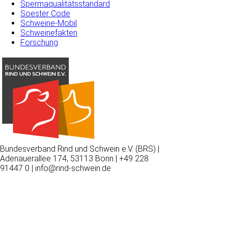
Spermaqualitätsstandard
Soester Code
Schweine-Mobil
Schweinefakten
Forschung
Bundesverband Rind und Schwein e.V. (BRS) |
Adenauerallee 174, 53113 Bonn | +49 228
91447 0 | info@rind-schwein.de
Wir
verwenden
auf
unserer