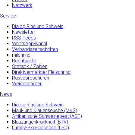
Netzwerk
Service
Dialog Rind und Schwein
Newsletter
RSS-Feeds
WhatsApp-Kanal
Verbandszeitschriften
milchrind
Rechtsakte
Statistik / Zahlen
Direktvermarkter Fleischrind
Rassebroschüren
Weideschilder
News
Dialog Rind und Schwein
Maul- und­ Klauenseuche­ (MKS)
Afrikanische Schweinepest (ASP)
Blauzungenkrankheit (BTV)
Lumpy-Skin-Desease (LSD)