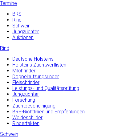
Termine
BRS
Rind
Schwein
Jungzüchter
Auktionen
Rind
Deutsche Holsteins
Holsteins Zuchtwertlisten
Milchrinder
Doppelnutzungsrinder
Fleischrinder
Leistungs- und Qualitätsprüfung
Jungzüchter
Forschung
Zuchtbescheinigung
BRS-Richtlinien und Empfehlungen
Weideschilder
Rinderfakten
Schwein