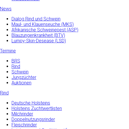
News
Dialog Rind und Schwein
Maul- und­ Klauenseuche­ (MKS)
Afrikanische Schweinepest (ASP)
Blauzungenkrankheit (BTV)
Lumpy-Skin-Desease (LSD)
Termine
BRS
Rind
Schwein
Jungzüchter
Auktionen
Rind
Deutsche Holsteins
Holsteins Zuchtwertlisten
Milchrinder
Doppelnutzungsrinder
Fleischrinder