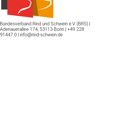
Bundesverband Rind und Schwein e.V. (BRS) |
Adenauerallee 174, 53113 Bonn | +49 228
91447 0 | info@rind-schwein.de
Wir
verwenden
auf
unserer
Website
technisch
notwendige
Cookies,
um
unsere
Funktionen
bereitzustellen,
zu
schützen
und