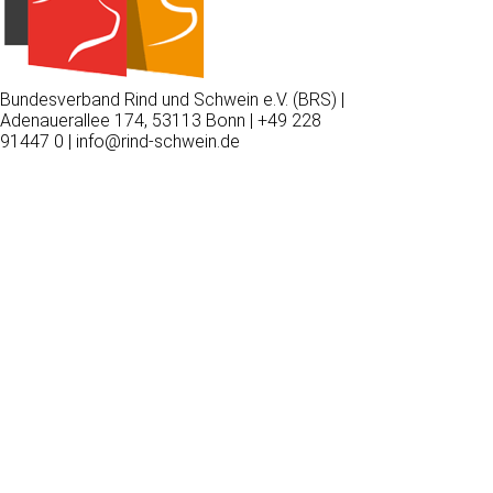
Bundesverband Rind und Schwein e.V. (BRS) |
Adenauerallee 174, 53113 Bonn | +49 228
91447 0 | info@rind-schwein.de
Wir
verwenden
auf
unserer
Website
technisch
notwendige
Cookies,
um
unsere
Funktionen
bereitzustellen,
zu
schützen