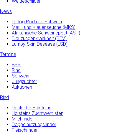
Weideschilder
News
Dialog Rind und Schwein
Maul- und­ Klauenseuche­ (MKS)
Afrikanische Schweinepest (ASP)
Blauzungenkrankheit (BTV)
Lumpy-Skin-Desease (LSD)
Termine
BRS
Rind
Schwein
Jungzüchter
Auktionen
Rind
Deutsche Holsteins
Holsteins Zuchtwertlisten
Milchrinder
Doppelnutzungsrinder
Fleischrinder