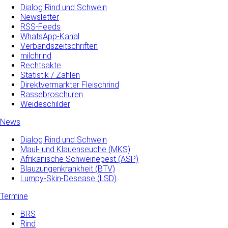
Dialog Rind und Schwein
Newsletter
RSS-Feeds
WhatsApp-Kanal
Verbandszeitschriften
milchrind
Rechtsakte
Statistik / Zahlen
Direktvermarkter Fleischrind
Rassebroschüren
Weideschilder
News
Dialog Rind und Schwein
Maul- und­ Klauenseuche­ (MKS)
Afrikanische Schweinepest (ASP)
Blauzungenkrankheit (BTV)
Lumpy-Skin-Desease (LSD)
Termine
BRS
Rind