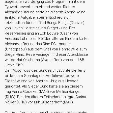
abgehalten wurde, ging das Programm mit dem
Typwettbewerb am Abend weiter. Richter
Alexander Braune hatte an diesem Abend keine
einfache Aufgabe, aber entschied sich
letztendlich für das Rind Bunga Bunga (Denver)
von Höven Holsteins, als Sieger Jung. Der
Reservesieg ging an Loh Louvre (Cash) von
Andreas Lohmöller. Bei den älteren Rindern kürte
Alexander Braune das Rind FG London
(Unstopabul) aus dem Stall von Henrik Wille zum
Sieger-Rind. Reservesieger in dieser Altersklasse
wurde Hat Oklahoma (Avatar Red) von der J.&B.
Hatke GbR.
Den Abschluss des Bundesjungzüchtertreffens
bildete am Sonntag der Vorführwettbewerb.
Dieser wurde von Andrea Uhrig aus Hessen
gerichtet. Als Sieger Jung kürte sie an diesem
Tag Fenna Gödeker (MAR) vor Mellisa Bange
(RUW). Bei den älteren Teilnehmer siegte Carina
Nölker (OHG) vor Erik Büscherhoff (MAR).
Der VdJ freut sich sehr über dieses erfolgreiche