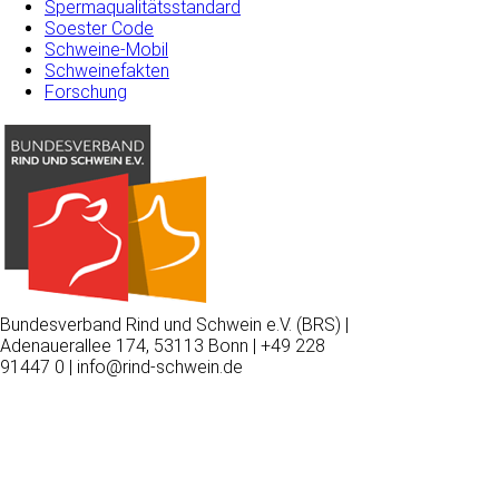
Spermaqualitätsstandard
Soester Code
Schweine-Mobil
Schweinefakten
Forschung
Bundesverband Rind und Schwein e.V. (BRS) |
Adenauerallee 174, 53113 Bonn | +49 228
91447 0 | info@rind-schwein.de
Wir
verwenden
auf
unserer