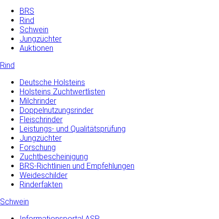
BRS
Rind
Schwein
Jungzüchter
Auktionen
Rind
Deutsche Holsteins
Holsteins Zuchtwertlisten
Milchrinder
Doppelnutzungsrinder
Fleischrinder
Leistungs- und Qualitätsprüfung
Jungzüchter
Forschung
Zuchtbescheinigung
BRS-Richtlinien und Empfehlungen
Weideschilder
Rinderfakten
Schwein
Informationsportal ASP