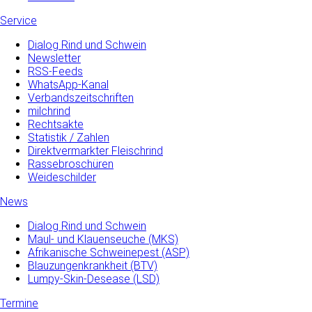
Service
Dialog Rind und Schwein
Newsletter
RSS-Feeds
WhatsApp-Kanal
Verbandszeitschriften
milchrind
Rechtsakte
Statistik / Zahlen
Direktvermarkter Fleischrind
Rassebroschüren
Weideschilder
News
Dialog Rind und Schwein
Maul- und­ Klauenseuche­ (MKS)
Afrikanische Schweinepest (ASP)
Blauzungenkrankheit (BTV)
Lumpy-Skin-Desease (LSD)
Termine