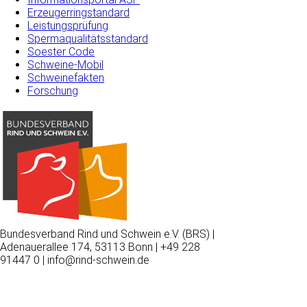
Erzeugerringstandard
Leistungsprüfung
Spermaqualitätsstandard
Soester Code
Schweine-Mobil
Schweinefakten
Forschung
Bundesverband Rind und Schwein e.V. (BRS) |
Adenauerallee 174, 53113 Bonn | +49 228
91447 0 | info@rind-schwein.de
Wir