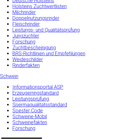
Deutsche Holsteins
Holsteins Zuchtwertlisten
Milchrinder
Doppelnutzungsrinder
Fleischrinder
Leistungs- und Qualitätsprüfung
Jungzüchter
Forschung
Zuchtbescheinigung
BRS-Richtlinien und Empfehlungen
Weideschilder
Rinderfakten
Schwein
Informationsportal ASP
Erzeugerringstandard
Leistungsprüfung
Spermaqualitätsstandard
Soester Code
Schweine-Mobil
Schweinefakten
Forschung