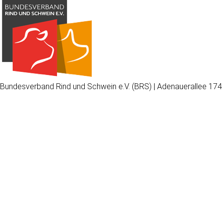
Bundesverband Rind und Schwein e.V. (BRS) | Adenauerallee 174
Wir
verwenden
auf
unserer
Website
technisch
notwendige
Cookies,
um
unsere
Funktionen
bereitzustellen,