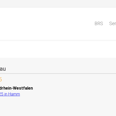
BRS
Ser
au
5
drhein-Westfalen
25 in Hamm