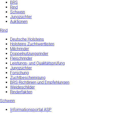
BRS
Rind
Schwein
Jungzüchter
Auktionen
Rind
Deutsche Holsteins
Holsteins Zuchtwertlisten
Milchrinder
Doppelnutzungsrinder
Fleischrinder
Leistungs- und Qualitätsprüfung
Jungzüchter
Forschung
Zuchtbescheinigung
BRS-Richtlinien und Empfehlungen
Weideschilder
Rinderfakten
Schwein
Informationsportal ASP