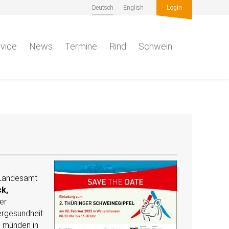
Deutsch
English
Login
vice
News
Termine
Rind
Schwein
 Landesamt
ck,
er
ergesundheit
n münden in