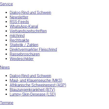
Service
Dialog Rind und Schwein
Newsletter
RSS-Feeds
WhatsApp-Kanal
Verbandszeitschriften
milchrind
Rechtsakte
Statistik / Zahlen
Direktvermarkter Fleischrind
Rassebroschüren
Weideschilder
News
Dialog Rind und Schwein
Maul- und­ Klauenseuche­ (MKS)
Afrikanische Schweinepest (ASP)
Blauzungenkrankheit (BTV)
Lumpy-Skin-Desease (LSD)
Termine