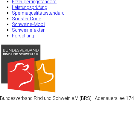
Erzeugerringstandard
Leistungsprüfung
Spermaqualitätsstandard
Soester Code
Schweine-Mobil
Schweinefakten
Forschung
Bundesverband Rind und Schwein e.V. (BRS) | Adenauerallee 174
Wir
verwenden
auf
unserer