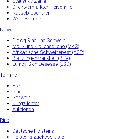
Statistik / Zahlen
Direktvermarkter Fleischrind
Rassebroschüren
Weideschilder
News
Dialog Rind und Schwein
Maul- und­ Klauenseuche­ (MKS)
Afrikanische Schweinepest (ASP)
Blauzungenkrankheit (BTV)
Lumpy-Skin-Desease (LSD)
Termine
BRS
Rind
Schwein
Jungzüchter
Auktionen
Rind
Deutsche Holsteins
Holsteins Zuchtwertlisten