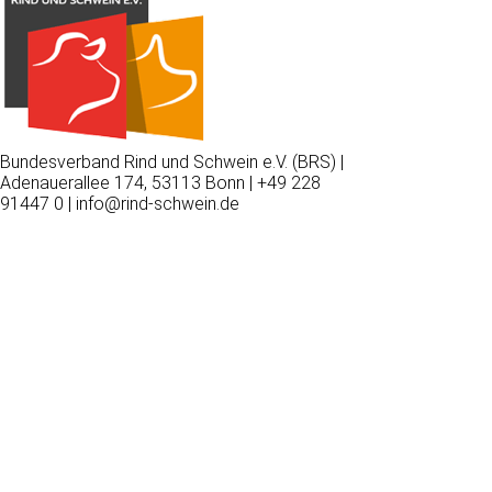
Bundesverband Rind und Schwein e.V. (BRS) |
Adenauerallee 174, 53113 Bonn | +49 228
91447 0 | info@rind-schwein.de
Wir
verwenden
auf
unserer
Website
technisch
notwendige
Cookies,
um
unsere
Funktionen