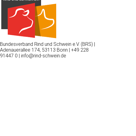
Bundesverband Rind und Schwein e.V. (BRS) |
Adenauerallee 174, 53113 Bonn | +49 228
91447 0 | info@rind-schwein.de
Wir
verwenden
auf
unserer
Website
technisch
notwendige
Cookies,
um
unsere
Funktionen
bereitzustellen,