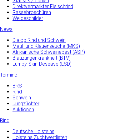
Statistik / Zahlen
Direktvermarkter Fleischrind
Rassebroschüren
Weideschilder
News
Dialog Rind und Schwein
Maul- und­ Klauenseuche­ (MKS)
Afrikanische Schweinepest (ASP)
Blauzungenkrankheit (BTV)
Lumpy-Skin-Desease (LSD)
Termine
BRS
Rind
Schwein
Jungzüchter
Auktionen
Rind
Deutsche Holsteins
Holsteins Zuchtwertlisten