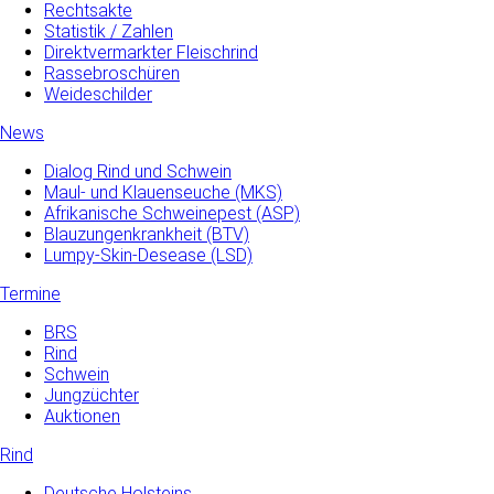
Rechtsakte
Statistik / Zahlen
Direktvermarkter Fleischrind
Rassebroschüren
Weideschilder
News
Dialog Rind und Schwein
Maul- und­ Klauenseuche­ (MKS)
Afrikanische Schweinepest (ASP)
Blauzungenkrankheit (BTV)
Lumpy-Skin-Desease (LSD)
Termine
BRS
Rind
Schwein
Jungzüchter
Auktionen
Rind
Deutsche Holsteins