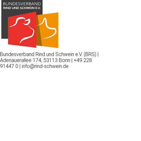
Bundesverband Rind und Schwein e.V. (BRS) |
Adenauerallee 174, 53113 Bonn | +49 228
91447 0 | info@rind-schwein.de
Wir
verwenden
auf
unserer
Website
technisch
notwendige
Cookies,
um
unsere