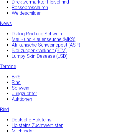
Direktvermarkter Fleischrind
Rassebroschüren
Weideschilder
News
Dialog Rind und Schwein
Maul- und­ Klauenseuche­ (MKS)
Afrikanische Schweinepest (ASP)
Blauzungenkrankheit (BTV)
Lumpy-Skin-Desease (LSD)
Termine
BRS
Rind
Schwein
Jungzüchter
Auktionen
Rind
Deutsche Holsteins
Holsteins Zuchtwertlisten
Milchrinder