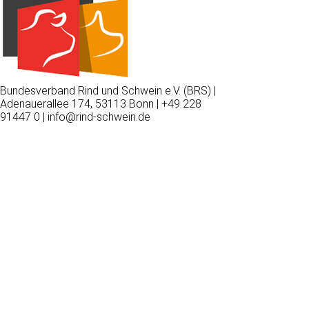
Bundesverband Rind und Schwein e.V. (BRS) |
Adenauerallee 174, 53113 Bonn | +49 228
91447 0 | info@rind-schwein.de
Wir
verwenden
auf
unserer
Website
technisch
notwendige
Cookies,
um
unsere
Funktionen
bereitzustellen,