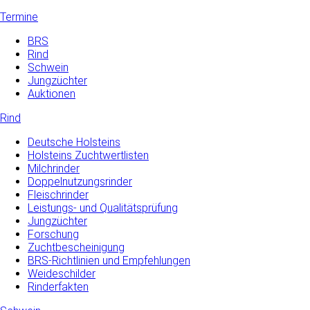
Termine
BRS
Rind
Schwein
Jungzüchter
Auktionen
Rind
Deutsche Holsteins
Holsteins Zuchtwertlisten
Milchrinder
Doppelnutzungsrinder
Fleischrinder
Leistungs- und Qualitätsprüfung
Jungzüchter
Forschung
Zuchtbescheinigung
BRS-Richtlinien und Empfehlungen
Weideschilder
Rinderfakten