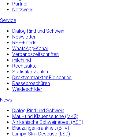
Partner
Netzwerk
Service
Dialog Rind und Schwein
Newsletter
RSS-Feeds
WhatsApp-Kanal
Verbandszeitschriften
milchrind
Rechtsakte
Statistik / Zahlen
Direktvermarkter Fleischrind
Rassebroschüren
Weideschilder
News
Dialog Rind und Schwein
Maul- und­ Klauenseuche­ (MKS)
Afrikanische Schweinepest (ASP)
Blauzungenkrankheit (BTV)
Lumpy-Skin-Desease (LSD)