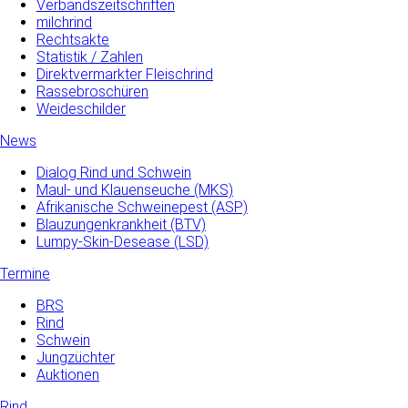
Verbandszeitschriften
milchrind
Rechtsakte
Statistik / Zahlen
Direktvermarkter Fleischrind
Rassebroschüren
Weideschilder
News
Dialog Rind und Schwein
Maul- und­ Klauenseuche­ (MKS)
Afrikanische Schweinepest (ASP)
Blauzungenkrankheit (BTV)
Lumpy-Skin-Desease (LSD)
Termine
BRS
Rind
Schwein
Jungzüchter
Auktionen
Rind