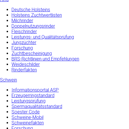
Deutsche Holsteins
Holsteins Zuchtwertlisten
Milchrinder
Doppelnutzungsrinder
Fleischrinder
Leistungs- und Qualitätsprüfung
Jungzüchter
Forschung
Zuchtbescheinigung
BRS-Richtlinien und Empfehlungen
Weideschilder
Rinderfakten
Schwein
Informationsportal ASP
Erzeugerringstandard
Leistungsprüfung
Spermaqualitätsstandard
Soester Code
Schweine-Mobil
Schweinefakten
Forschung