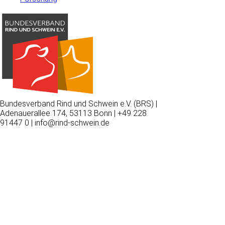
Bundesverband Rind und Schwein e.V. (BRS) |
Adenauerallee 174, 53113 Bonn | +49 228
91447 0 | info@rind-schwein.de
Wir
verwenden
auf
unserer
Website
technisch
notwendige
Cookies,