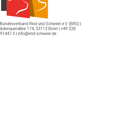
Bundesverband Rind und Schwein e.V. (BRS) |
Adenauerallee 174, 53113 Bonn | +49 228
91447 0 | info@rind-schwein.de
Wir
verwenden
auf
unserer
Website
technisch
notwendige
Cookies,
um
unsere
Funktionen
bereitzustellen,
zu
schützen