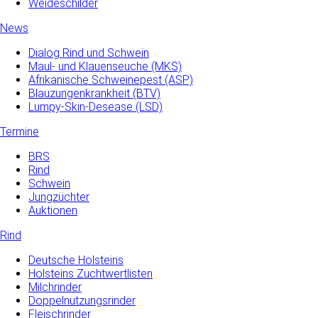
Weideschilder
News
Dialog Rind und Schwein
Maul- und­ Klauenseuche­ (MKS)
Afrikanische Schweinepest (ASP)
Blauzungenkrankheit (BTV)
Lumpy-Skin-Desease (LSD)
Termine
BRS
Rind
Schwein
Jungzüchter
Auktionen
Rind
Deutsche Holsteins
Holsteins Zuchtwertlisten
Milchrinder
Doppelnutzungsrinder
Fleischrinder