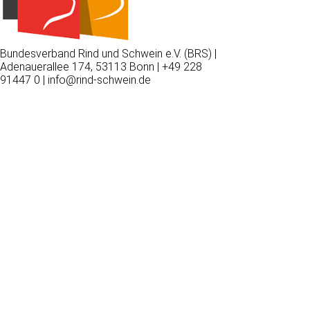
Bundesverband Rind und Schwein e.V. (BRS) |
Adenauerallee 174, 53113 Bonn | +49 228
91447 0 | info@rind-schwein.de
Wir
verwenden
auf
unserer
Website
technisch
notwendige
Cookies,
um
unsere
Funktionen
bereitzustellen,
zu
schützen
und