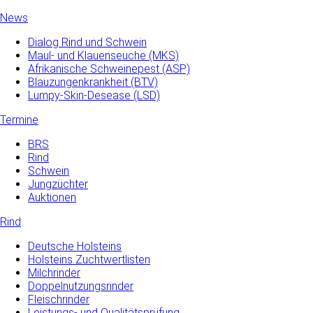
News
Dialog Rind und Schwein
Maul- und­ Klauenseuche­ (MKS)
Afrikanische Schweinepest (ASP)
Blauzungenkrankheit (BTV)
Lumpy-Skin-Desease (LSD)
Termine
BRS
Rind
Schwein
Jungzüchter
Auktionen
Rind
Deutsche Holsteins
Holsteins Zuchtwertlisten
Milchrinder
Doppelnutzungsrinder
Fleischrinder
Leistungs- und Qualitätsprüfung