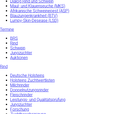
Dialog Rind und Schwein
Maul- und­ Klauenseuche­ (MKS)
Afrikanische Schweinepest (ASP)
Blauzungenkrankheit (BTV)
Lumpy-Skin-Desease (LSD)
Termine
BRS
Rind
Schwein
Jungzüchter
Auktionen
Rind
Deutsche Holsteins
Holsteins Zuchtwertlisten
Milchrinder
Doppelnutzungsrinder
Fleischrinder
Leistungs- und Qualitätsprüfung
Jungzüchter
Forschung