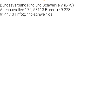
Bundesverband Rind und Schwein e.V. (BRS) |
Adenauerallee 174, 53113 Bonn | +49 228
91447 0 | info@rind-schwein.de
Wir
verwenden
auf
unserer
Website
technisch
notwendige
Cookies,
um
unsere
Funktionen
bereitzustellen,
zu
schützen
und
zu
verbessern.