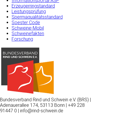
Informationsportal ASP
Erzeugerringstandard
Leistungsprüfung
Spermaqualitätsstandard
Soester Code
Schweine-Mobil
Schweinefakten
Forschung
Bundesverband Rind und Schwein e.V. (BRS) |
Adenauerallee 174, 53113 Bonn | +49 228
91447 0 | info@rind-schwein.de
Wir