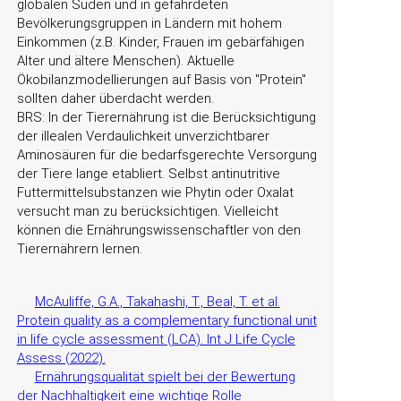
globalen Süden und in gefährdeten
Bevölkerungsgruppen in Ländern mit hohem
Einkommen (z.B. Kinder, Frauen im gebärfähigen
Alter und ältere Menschen). Aktuelle
Ökobilanzmodellierungen auf Basis von
Protein
sollten daher überdacht werden.
BRS: In der Tierernährung ist die Berücksichtigung
der illealen Verdaulichkeit unverzichtbarer
Aminosäuren für die bedarfsgerechte Versorgung
der Tiere lange etabliert. Selbst antinutritive
Futtermittelsubstanzen wie Phytin oder Oxalat
versucht man zu berücksichtigen. Vielleicht
können die Ernährungswissenschaftler von den
Tierernährern lernen.
McAuliffe, G.A., Takahashi, T., Beal, T. et al.
Protein quality as a complementary functional unit
in life cycle assessment (LCA). Int J Life Cycle
Assess (2022).
Ernährungsqualität spielt bei der Bewertung
der Nachhaltigkeit eine wichtige Rolle