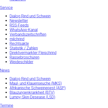
Service
Dialog Rind und Schwein
Newsletter
RSS-Feeds
WhatsApp-Kanal
Verbandszeitschriften
milchrind
Rechtsakte
Statistik / Zahlen
Direktvermarkter Fleischrind
Rassebroschüren
Weideschilder
News
Dialog Rind und Schwein
Maul- und­ Klauenseuche­ (MKS)
Afrikanische Schweinepest (ASP)
Blauzungenkrankheit (BTV)
Lumpy-Skin-Desease (LSD)
Termine