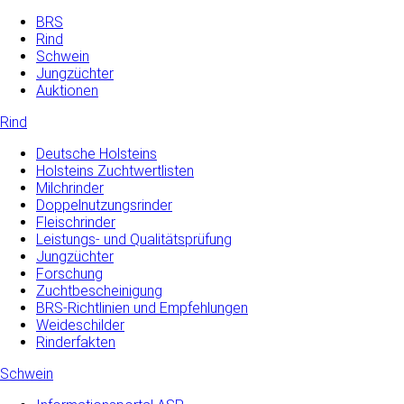
BRS
Rind
Schwein
Jungzüchter
Auktionen
Rind
Deutsche Holsteins
Holsteins Zuchtwertlisten
Milchrinder
Doppelnutzungsrinder
Fleischrinder
Leistungs- und Qualitätsprüfung
Jungzüchter
Forschung
Zuchtbescheinigung
BRS-Richtlinien und Empfehlungen
Weideschilder
Rinderfakten
Schwein