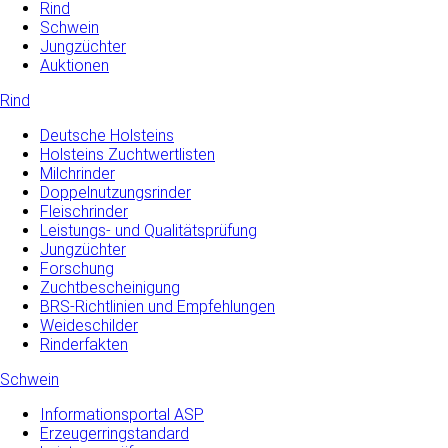
Rind
Schwein
Jungzüchter
Auktionen
Rind
Deutsche Holsteins
Holsteins Zuchtwertlisten
Milchrinder
Doppelnutzungsrinder
Fleischrinder
Leistungs- und Qualitätsprüfung
Jungzüchter
Forschung
Zuchtbescheinigung
BRS-Richtlinien und Empfehlungen
Weideschilder
Rinderfakten
Schwein
Informationsportal ASP
Erzeugerringstandard