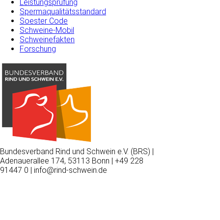
Leistungsprüfung
Spermaqualitätsstandard
Soester Code
Schweine-Mobil
Schweinefakten
Forschung
Bundesverband Rind und Schwein e.V. (BRS) |
Adenauerallee 174, 53113 Bonn | +49 228
91447 0 | info@rind-schwein.de
Wir
verwenden
auf