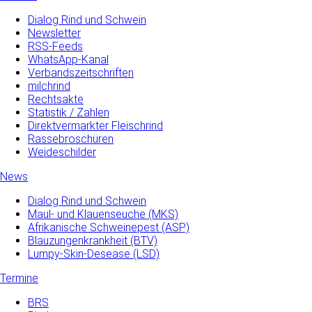
Dialog Rind und Schwein
Newsletter
RSS-Feeds
WhatsApp-Kanal
Verbandszeitschriften
milchrind
Rechtsakte
Statistik / Zahlen
Direktvermarkter Fleischrind
Rassebroschüren
Weideschilder
News
Dialog Rind und Schwein
Maul- und­ Klauenseuche­ (MKS)
Afrikanische Schweinepest (ASP)
Blauzungenkrankheit (BTV)
Lumpy-Skin-Desease (LSD)
Termine
BRS