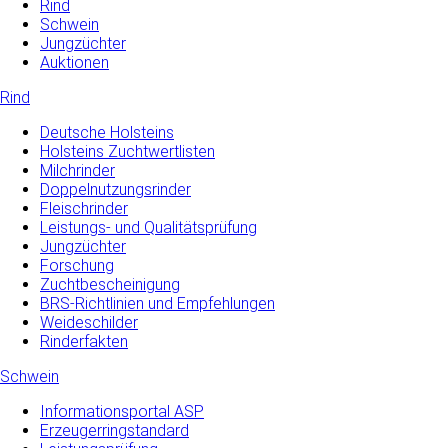
Rind
Schwein
Jungzüchter
Auktionen
Rind
Deutsche Holsteins
Holsteins Zuchtwertlisten
Milchrinder
Doppelnutzungsrinder
Fleischrinder
Leistungs- und Qualitätsprüfung
Jungzüchter
Forschung
Zuchtbescheinigung
BRS-Richtlinien und Empfehlungen
Weideschilder
Rinderfakten
Schwein
Informationsportal ASP
Erzeugerringstandard