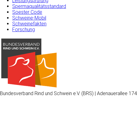
Leistungsprüfung
Spermaqualitätsstandard
Soester Code
Schweine-Mobil
Schweinefakten
Forschung
Bundesverband Rind und Schwein e.V. (BRS) | Adenauerallee 174
Wir
verwenden
auf
unserer
Website