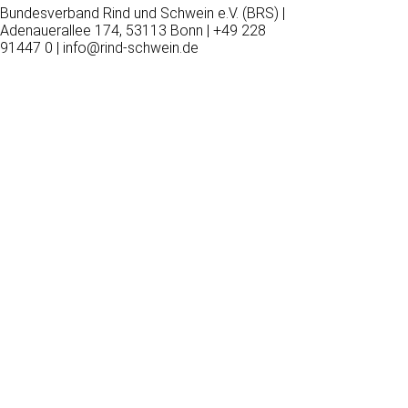
Bundesverband Rind und Schwein e.V. (BRS) |
Adenauerallee 174, 53113 Bonn | +49 228
91447 0 | info@rind-schwein.de
Wir
verwenden
auf
unserer
Website
technisch
notwendige
Cookies,
um
unsere
Funktionen
bereitzustellen,
zu
schützen
und
zu
verbessern.