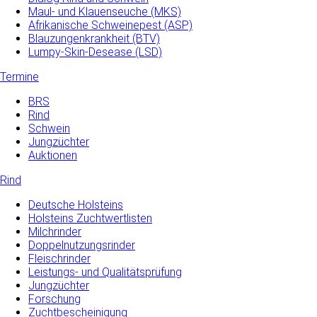
Maul- und­ Klauenseuche­ (MKS)
Afrikanische Schweinepest (ASP)
Blauzungenkrankheit (BTV)
Lumpy-Skin-Desease (LSD)
Termine
BRS
Rind
Schwein
Jungzüchter
Auktionen
Rind
Deutsche Holsteins
Holsteins Zuchtwertlisten
Milchrinder
Doppelnutzungsrinder
Fleischrinder
Leistungs- und Qualitätsprüfung
Jungzüchter
Forschung
Zuchtbescheinigung