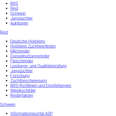
BRS
Rind
Schwein
Jungzüchter
Auktionen
Rind
Deutsche Holsteins
Holsteins Zuchtwertlisten
Milchrinder
Doppelnutzungsrinder
Fleischrinder
Leistungs- und Qualitätsprüfung
Jungzüchter
Forschung
Zuchtbescheinigung
BRS-Richtlinien und Empfehlungen
Weideschilder
Rinderfakten
Schwein
Informationsportal ASP