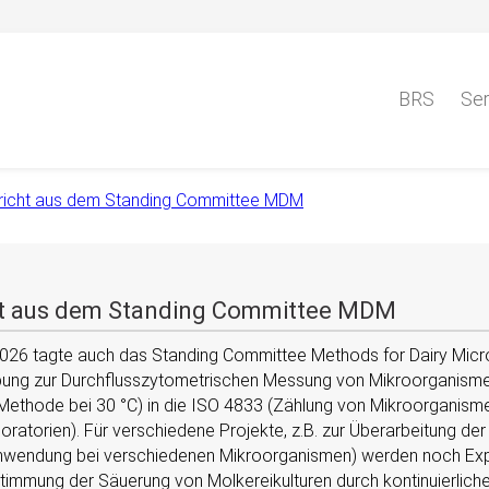
BRS
Ser
ericht aus dem Standing Committee MDM
cht aus dem Standing Committee MDM
026 tagte auch das Standing Committee Methods for Dairy Micr
bung zur Durchflusszytometrischen Messung von Mikroorganismen 
 Methode bei 30 °C) in die ISO 4833 (Zählung von Mikroorganism
boratorien). Für verschiedene Projekte, z.B. zur Überarbeitung d
nwendung bei verschiedenen Mikroorganismen) werden noch Expe
stimmung der Säuerung von Molkereikulturen durch kontinuierli