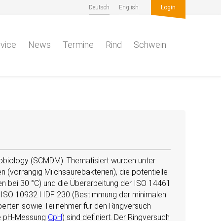
Deutsch
English
Login
vice
News
Termine
Rind
Schwein
obiology (SCMDM). Thematisiert wurden unter
(vorrangig Milchsäurebakterien), die potentielle
en bei 30 °C) und die Überarbeitung der ISO 14461
er ISO 10932 l IDF 230 (Bestimmung der minimalen
rten sowie Teilnehmer für den Ringversuch
che pH-Messung
CpH
) sind definiert. Der Ringversuch