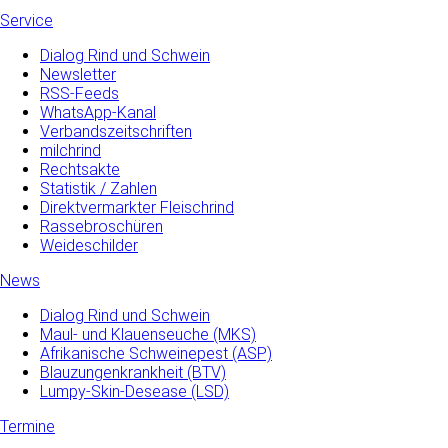
Service
Dialog Rind und Schwein
Newsletter
RSS-Feeds
WhatsApp-Kanal
Verbandszeitschriften
milchrind
Rechtsakte
Statistik / Zahlen
Direktvermarkter Fleischrind
Rassebroschüren
Weideschilder
News
Dialog Rind und Schwein
Maul- und­ Klauenseuche­ (MKS)
Afrikanische Schweinepest (ASP)
Blauzungenkrankheit (BTV)
Lumpy-Skin-Desease (LSD)
Termine