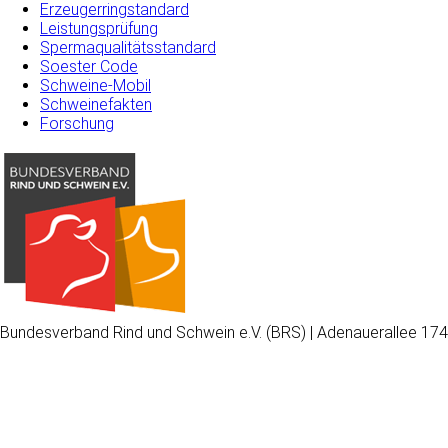
Erzeugerringstandard
Leistungsprüfung
Spermaqualitätsstandard
Soester Code
Schweine-Mobil
Schweinefakten
Forschung
Bundesverband Rind und Schwein e.V. (BRS) | Adenauerallee 174
Wir
verwenden
auf
unserer