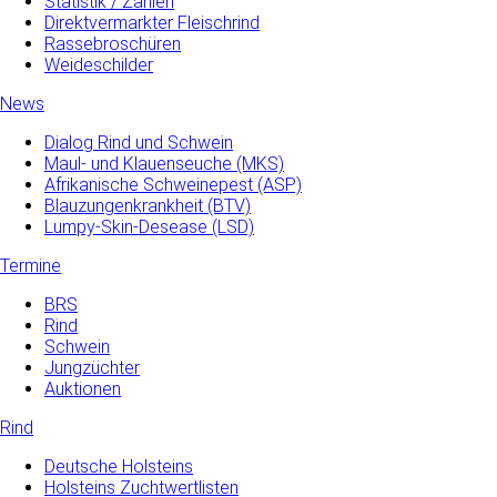
Statistik / Zahlen
Direktvermarkter Fleischrind
Rassebroschüren
Weideschilder
News
Dialog Rind und Schwein
Maul- und­ Klauenseuche­ (MKS)
Afrikanische Schweinepest (ASP)
Blauzungenkrankheit (BTV)
Lumpy-Skin-Desease (LSD)
Termine
BRS
Rind
Schwein
Jungzüchter
Auktionen
Rind
Deutsche Holsteins
Holsteins Zuchtwertlisten