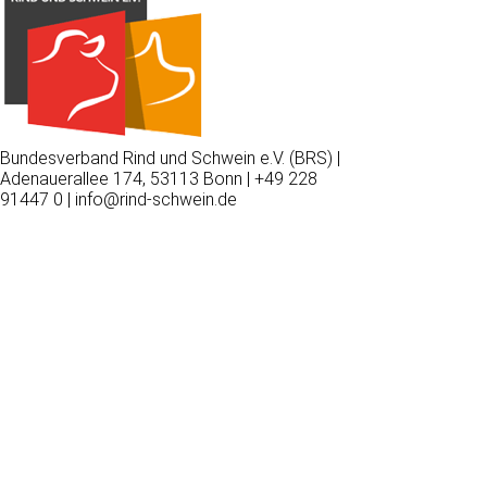
Bundesverband Rind und Schwein e.V. (BRS) |
Adenauerallee 174, 53113 Bonn | +49 228
91447 0 | info@rind-schwein.de
Wir
verwenden
auf
unserer
Website
technisch
notwendige
Cookies,
um
unsere
Funktionen
bereitzustellen,