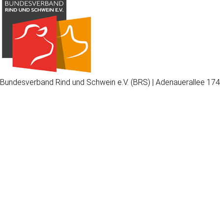
Bundesverband Rind und Schwein e.V. (BRS) | Adenauerallee 174
Wir
verwenden
auf
unserer
Website
technisch
notwendige
Cookies,
um
unsere
Funktionen
bereitzustellen,