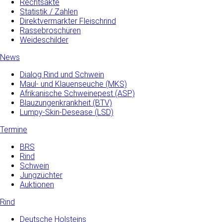
Rechtsakte
Statistik / Zahlen
Direktvermarkter Fleischrind
Rassebroschüren
Weideschilder
News
Dialog Rind und Schwein
Maul- und­ Klauenseuche­ (MKS)
Afrikanische Schweinepest (ASP)
Blauzungenkrankheit (BTV)
Lumpy-Skin-Desease (LSD)
Termine
BRS
Rind
Schwein
Jungzüchter
Auktionen
Rind
Deutsche Holsteins