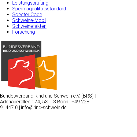
Leistungsprüfung
Spermaqualitätsstandard
Soester Code
Schweine-Mobil
Schweinefakten
Forschung
Bundesverband Rind und Schwein e.V. (BRS) |
Adenauerallee 174, 53113 Bonn | +49 228
91447 0 | info@rind-schwein.de
Wir
verwenden
auf