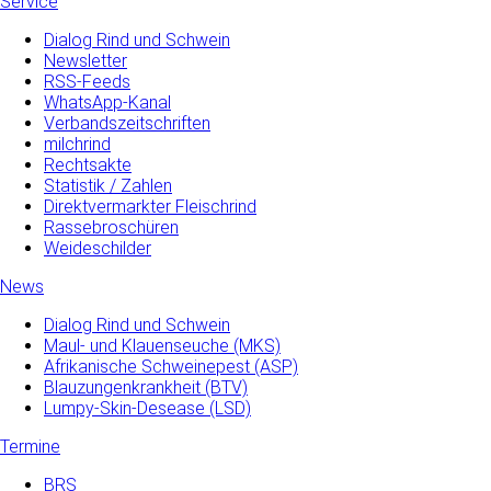
Service
Dialog Rind und Schwein
Newsletter
RSS-Feeds
WhatsApp-Kanal
Verbandszeitschriften
milchrind
Rechtsakte
Statistik / Zahlen
Direktvermarkter Fleischrind
Rassebroschüren
Weideschilder
News
Dialog Rind und Schwein
Maul- und­ Klauenseuche­ (MKS)
Afrikanische Schweinepest (ASP)
Blauzungenkrankheit (BTV)
Lumpy-Skin-Desease (LSD)
Termine
BRS