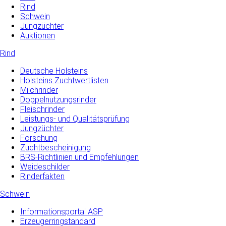
Rind
Schwein
Jungzüchter
Auktionen
Rind
Deutsche Holsteins
Holsteins Zuchtwertlisten
Milchrinder
Doppelnutzungsrinder
Fleischrinder
Leistungs- und Qualitätsprüfung
Jungzüchter
Forschung
Zuchtbescheinigung
BRS-Richtlinien und Empfehlungen
Weideschilder
Rinderfakten
Schwein
Informationsportal ASP
Erzeugerringstandard