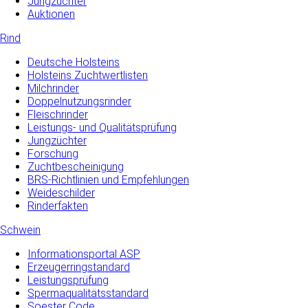
Jungzüchter
Auktionen
Rind
Deutsche Holsteins
Holsteins Zuchtwertlisten
Milchrinder
Doppelnutzungsrinder
Fleischrinder
Leistungs- und Qualitätsprüfung
Jungzüchter
Forschung
Zuchtbescheinigung
BRS-Richtlinien und Empfehlungen
Weideschilder
Rinderfakten
Schwein
Informationsportal ASP
Erzeugerringstandard
Leistungsprüfung
Spermaqualitätsstandard
Soester Code