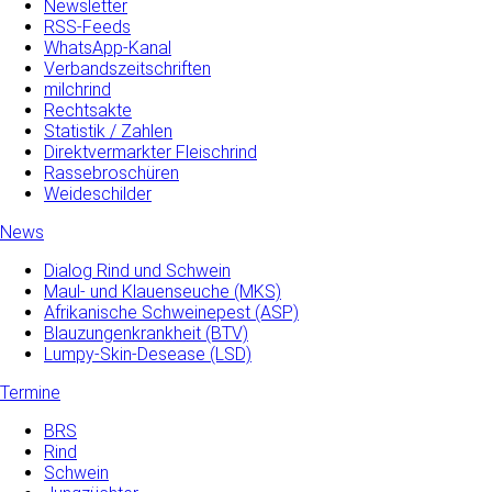
Newsletter
RSS-Feeds
WhatsApp-Kanal
Verbandszeitschriften
milchrind
Rechtsakte
Statistik / Zahlen
Direktvermarkter Fleischrind
Rassebroschüren
Weideschilder
News
Dialog Rind und Schwein
Maul- und­ Klauenseuche­ (MKS)
Afrikanische Schweinepest (ASP)
Blauzungenkrankheit (BTV)
Lumpy-Skin-Desease (LSD)
Termine
BRS
Rind
Schwein