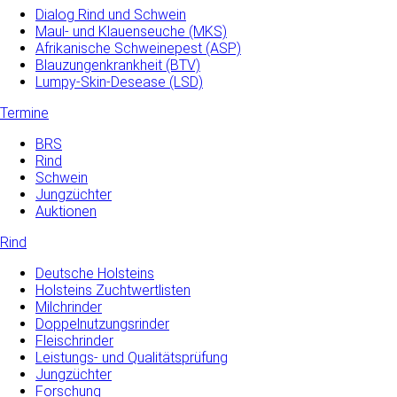
Dialog Rind und Schwein
Maul- und­ Klauenseuche­ (MKS)
Afrikanische Schweinepest (ASP)
Blauzungenkrankheit (BTV)
Lumpy-Skin-Desease (LSD)
Termine
BRS
Rind
Schwein
Jungzüchter
Auktionen
Rind
Deutsche Holsteins
Holsteins Zuchtwertlisten
Milchrinder
Doppelnutzungsrinder
Fleischrinder
Leistungs- und Qualitätsprüfung
Jungzüchter
Forschung