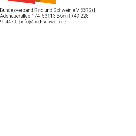
Bundesverband Rind und Schwein e.V. (BRS) |
Adenauerallee 174, 53113 Bonn | +49 228
91447 0 | info@rind-schwein.de
Wir
verwenden
auf
unserer
Website
technisch
notwendige
Cookies,
um
unsere
Funktionen
bereitzustellen,
zu
schützen
und
zu
verbessern.