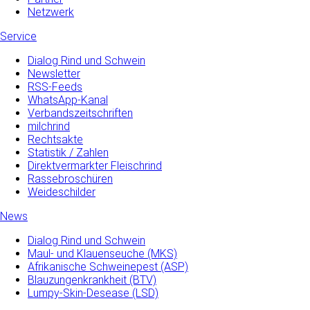
Netzwerk
Service
Dialog Rind und Schwein
Newsletter
RSS-Feeds
WhatsApp-Kanal
Verbandszeitschriften
milchrind
Rechtsakte
Statistik / Zahlen
Direktvermarkter Fleischrind
Rassebroschüren
Weideschilder
News
Dialog Rind und Schwein
Maul- und­ Klauenseuche­ (MKS)
Afrikanische Schweinepest (ASP)
Blauzungenkrankheit (BTV)
Lumpy-Skin-Desease (LSD)