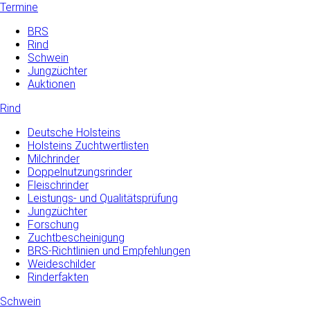
Termine
BRS
Rind
Schwein
Jungzüchter
Auktionen
Rind
Deutsche Holsteins
Holsteins Zuchtwertlisten
Milchrinder
Doppelnutzungsrinder
Fleischrinder
Leistungs- und Qualitätsprüfung
Jungzüchter
Forschung
Zuchtbescheinigung
BRS-Richtlinien und Empfehlungen
Weideschilder
Rinderfakten
Schwein