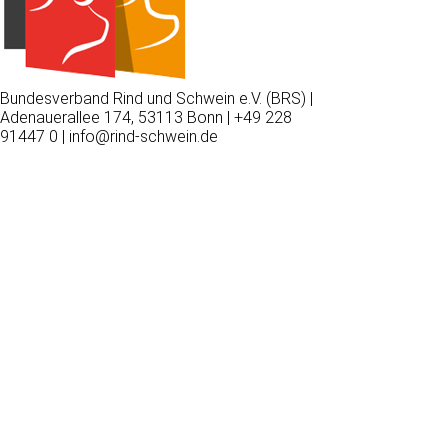
Bundesverband Rind und Schwein e.V. (BRS) |
Adenauerallee 174, 53113 Bonn | +49 228
91447 0 | info@rind-schwein.de
Wir
verwenden
auf
unserer
Website
technisch
notwendige
Cookies,
um
unsere
Funktionen
bereitzustellen,
zu
schützen