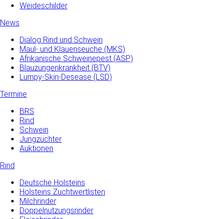
Weideschilder
News
Dialog Rind und Schwein
Maul- und­ Klauenseuche­ (MKS)
Afrikanische Schweinepest (ASP)
Blauzungenkrankheit (BTV)
Lumpy-Skin-Desease (LSD)
Termine
BRS
Rind
Schwein
Jungzüchter
Auktionen
Rind
Deutsche Holsteins
Holsteins Zuchtwertlisten
Milchrinder
Doppelnutzungsrinder