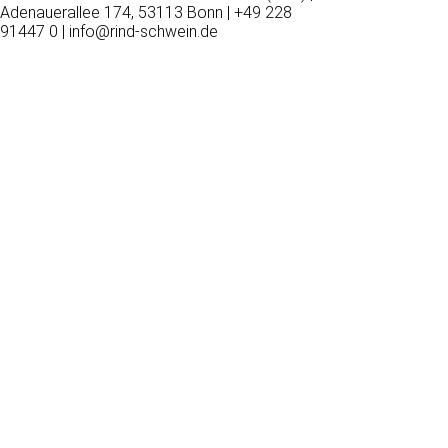
Adenauerallee 174, 53113 Bonn | +49 228
91447 0 | info@rind-schwein.de
Wir
verwenden
auf
unserer
Website
technisch
notwendige
Cookies,
um
unsere
Funktionen
bereitzustellen,
zu
schützen
und
zu
verbessern.
Technisch