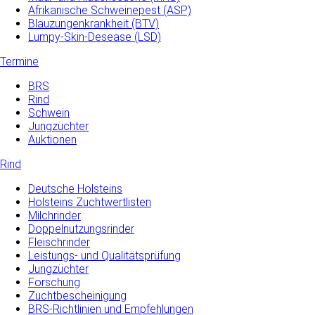
Afrikanische Schweinepest (ASP)
Blauzungenkrankheit (BTV)
Lumpy-Skin-Desease (LSD)
Termine
BRS
Rind
Schwein
Jungzüchter
Auktionen
Rind
Deutsche Holsteins
Holsteins Zuchtwertlisten
Milchrinder
Doppelnutzungsrinder
Fleischrinder
Leistungs- und Qualitätsprüfung
Jungzüchter
Forschung
Zuchtbescheinigung
BRS-Richtlinien und Empfehlungen