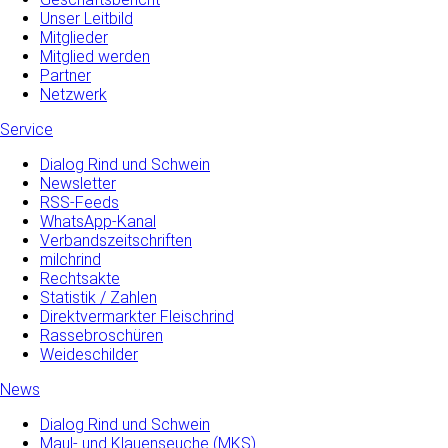
Unser Leitbild
Mitglieder
Mitglied werden
Partner
Netzwerk
Service
Dialog Rind und Schwein
Newsletter
RSS-Feeds
WhatsApp-Kanal
Verbandszeitschriften
milchrind
Rechtsakte
Statistik / Zahlen
Direktvermarkter Fleischrind
Rassebroschüren
Weideschilder
News
Dialog Rind und Schwein
Maul- und­ Klauenseuche­ (MKS)