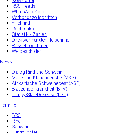
Newsletter
RSS-Feeds
WhatsApp-Kanal
Verbandszeitschriften
milchrind
Rechtsakte
Statistik / Zahlen
Direktvermarkter Fleischrind
Rassebroschüren
Weideschilder
News
Dialog Rind und Schwein
Maul- und­ Klauenseuche­ (MKS)
Afrikanische Schweinepest (ASP)
Blauzungenkrankheit (BTV)
Lumpy-Skin-Desease (LSD)
Termine
BRS
Rind
Schwein
Jungzüchter