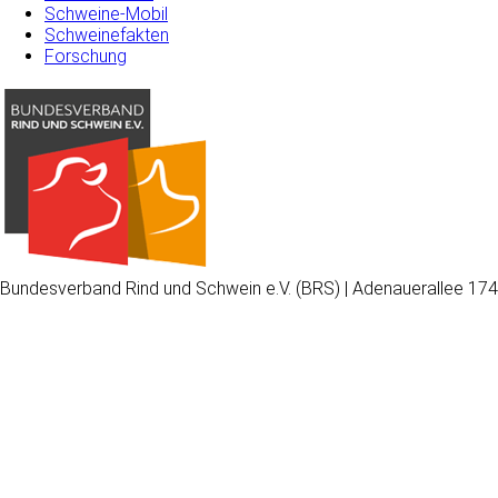
Schweine-Mobil
Schweinefakten
Forschung
Bundesverband Rind und Schwein e.V. (BRS) | Adenauerallee 174
Wir
verwenden
auf
unserer
Website
technisch
notwendige
Cookies,