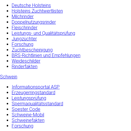
Deutsche Holsteins
Holsteins Zuchtwertlisten
Milchrinder
Doppelnutzungsrinder
Fleischrinder
Leistungs- und Qualitätsprüfung
Jungzüchter
Forschung
Zuchtbescheinigung
BRS-Richtlinien und Empfehlungen
Weideschilder
Rinderfakten
Schwein
Informationsportal ASP
Erzeugerringstandard
Leistungsprüfung
Spermaqualitätsstandard
Soester Code
Schweine-Mobil
Schweinefakten
Forschung