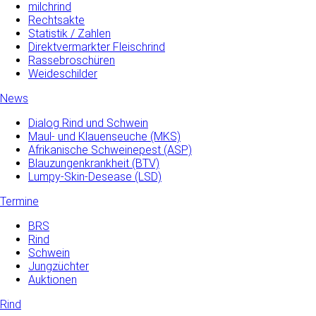
milchrind
Rechtsakte
Statistik / Zahlen
Direktvermarkter Fleischrind
Rassebroschüren
Weideschilder
News
Dialog Rind und Schwein
Maul- und­ Klauenseuche­ (MKS)
Afrikanische Schweinepest (ASP)
Blauzungenkrankheit (BTV)
Lumpy-Skin-Desease (LSD)
Termine
BRS
Rind
Schwein
Jungzüchter
Auktionen
Rind