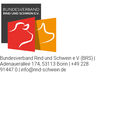
Bundesverband Rind und Schwein e.V. (BRS) |
Adenauerallee 174, 53113 Bonn | +49 228
91447 0 | info@rind-schwein.de
Wir
verwenden
auf
unserer
Website
technisch
notwendige
Cookies,
um