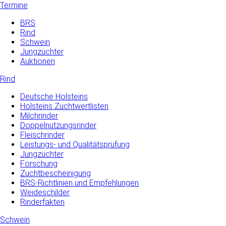
Termine
BRS
Rind
Schwein
Jungzüchter
Auktionen
Rind
Deutsche Holsteins
Holsteins Zuchtwertlisten
Milchrinder
Doppelnutzungsrinder
Fleischrinder
Leistungs- und Qualitätsprüfung
Jungzüchter
Forschung
Zuchtbescheinigung
BRS-Richtlinien und Empfehlungen
Weideschilder
Rinderfakten
Schwein