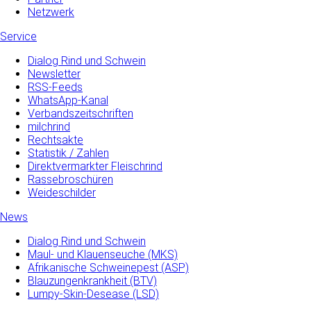
Netzwerk
Service
Dialog Rind und Schwein
Newsletter
RSS-Feeds
WhatsApp-Kanal
Verbandszeitschriften
milchrind
Rechtsakte
Statistik / Zahlen
Direktvermarkter Fleischrind
Rassebroschüren
Weideschilder
News
Dialog Rind und Schwein
Maul- und­ Klauenseuche­ (MKS)
Afrikanische Schweinepest (ASP)
Blauzungenkrankheit (BTV)
Lumpy-Skin-Desease (LSD)