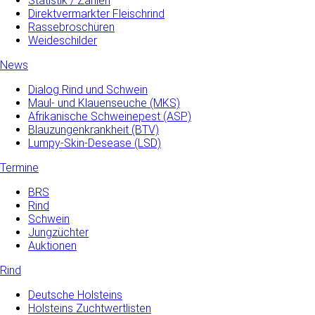
Statistik / Zahlen
Direktvermarkter Fleischrind
Rassebroschüren
Weideschilder
News
Dialog Rind und Schwein
Maul- und­ Klauenseuche­ (MKS)
Afrikanische Schweinepest (ASP)
Blauzungenkrankheit (BTV)
Lumpy-Skin-Desease (LSD)
Termine
BRS
Rind
Schwein
Jungzüchter
Auktionen
Rind
Deutsche Holsteins
Holsteins Zuchtwertlisten