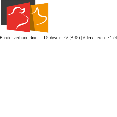
Bundesverband Rind und Schwein e.V. (BRS) | Adenauerallee 174
Wir
verwenden
auf
unserer
Website
technisch
notwendige
Cookies,
um
unsere
Funktionen
bereitzustellen,
zu
schützen