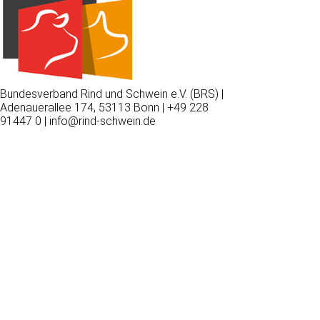
Bundesverband Rind und Schwein e.V. (BRS) |
Adenauerallee 174, 53113 Bonn | +49 228
91447 0 | info@rind-schwein.de
Wir
verwenden
auf
unserer
Website
technisch
notwendige
Cookies,
um
unsere
Funktionen
bereitzustellen,