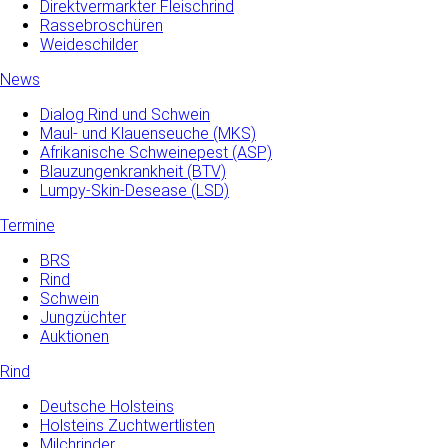
Direktvermarkter Fleischrind
Rassebroschüren
Weideschilder
News
Dialog Rind und Schwein
Maul- und­ Klauenseuche­ (MKS)
Afrikanische Schweinepest (ASP)
Blauzungenkrankheit (BTV)
Lumpy-Skin-Desease (LSD)
Termine
BRS
Rind
Schwein
Jungzüchter
Auktionen
Rind
Deutsche Holsteins
Holsteins Zuchtwertlisten
Milchrinder