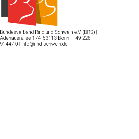
Bundesverband Rind und Schwein e.V. (BRS) |
Adenauerallee 174, 53113 Bonn | +49 228
91447 0 | info@rind-schwein.de
Wir
verwenden
auf
unserer
Website
technisch
notwendige
Cookies,
um
unsere
Funktionen
bereitzustellen,
zu
schützen