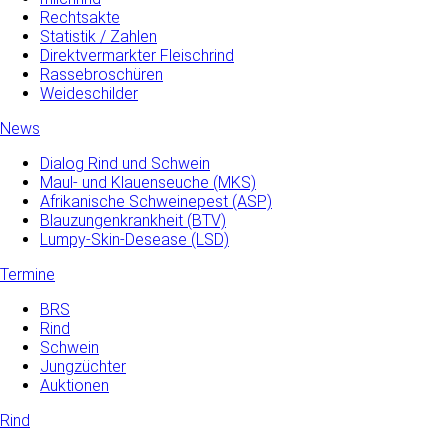
Rechtsakte
Statistik / Zahlen
Direktvermarkter Fleischrind
Rassebroschüren
Weideschilder
News
Dialog Rind und Schwein
Maul- und­ Klauenseuche­ (MKS)
Afrikanische Schweinepest (ASP)
Blauzungenkrankheit (BTV)
Lumpy-Skin-Desease (LSD)
Termine
BRS
Rind
Schwein
Jungzüchter
Auktionen
Rind