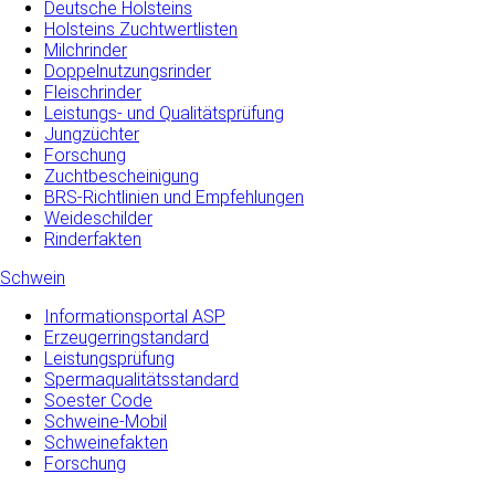
Deutsche Holsteins
Holsteins Zuchtwertlisten
Milchrinder
Doppelnutzungsrinder
Fleischrinder
Leistungs- und Qualitätsprüfung
Jungzüchter
Forschung
Zuchtbescheinigung
BRS-Richtlinien und Empfehlungen
Weideschilder
Rinderfakten
Schwein
Informationsportal ASP
Erzeugerringstandard
Leistungsprüfung
Spermaqualitätsstandard
Soester Code
Schweine-Mobil
Schweinefakten
Forschung