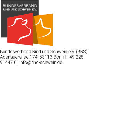
Bundesverband Rind und Schwein e.V. (BRS) |
Adenauerallee 174, 53113 Bonn | +49 228
91447 0 | info@rind-schwein.de
Wir
verwenden
auf
unserer
Website
technisch
notwendige
Cookies,
um
unsere