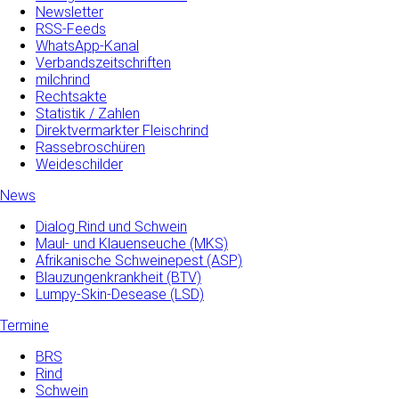
Newsletter
RSS-Feeds
WhatsApp-Kanal
Verbandszeitschriften
milchrind
Rechtsakte
Statistik / Zahlen
Direktvermarkter Fleischrind
Rassebroschüren
Weideschilder
News
Dialog Rind und Schwein
Maul- und­ Klauenseuche­ (MKS)
Afrikanische Schweinepest (ASP)
Blauzungenkrankheit (BTV)
Lumpy-Skin-Desease (LSD)
Termine
BRS
Rind
Schwein