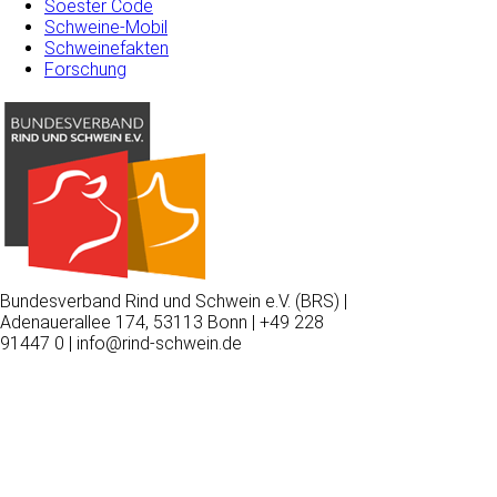
Soester Code
Schweine-Mobil
Schweinefakten
Forschung
Bundesverband Rind und Schwein e.V. (BRS) |
Adenauerallee 174, 53113 Bonn | +49 228
91447 0 | info@rind-schwein.de
Wir
verwenden
auf
unserer
Website