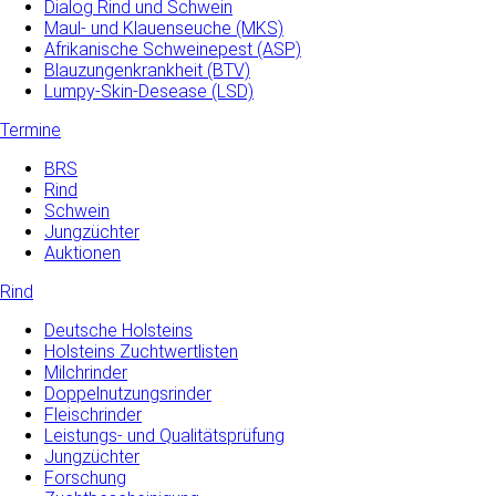
Dialog Rind und Schwein
Maul- und­ Klauenseuche­ (MKS)
Afrikanische Schweinepest (ASP)
Blauzungenkrankheit (BTV)
Lumpy-Skin-Desease (LSD)
Termine
BRS
Rind
Schwein
Jungzüchter
Auktionen
Rind
Deutsche Holsteins
Holsteins Zuchtwertlisten
Milchrinder
Doppelnutzungsrinder
Fleischrinder
Leistungs- und Qualitätsprüfung
Jungzüchter
Forschung