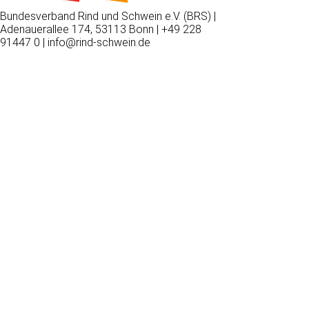
Bundesverband Rind und Schwein e.V. (BRS) |
Adenauerallee 174, 53113 Bonn | +49 228
91447 0 | info@rind-schwein.de
Wir
verwenden
auf
unserer
Website
technisch
notwendige
Cookies,
um
unsere
Funktionen
bereitzustellen,
zu
schützen
und
zu
verbessern.