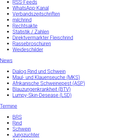
RSS-Feeds
WhatsApp-Kanal
Verbandszeitschriften
milchrind
Rechtsakte
Statistik / Zahlen
Direktvermarkter Fleischrind
Rassebroschüren
Weideschilder
News
Dialog Rind und Schwein
Maul- und­ Klauenseuche­ (MKS)
Afrikanische Schweinepest (ASP)
Blauzungenkrankheit (BTV)
Lumpy-Skin-Desease (LSD)
Termine
BRS
Rind
Schwein
Jungzüchter