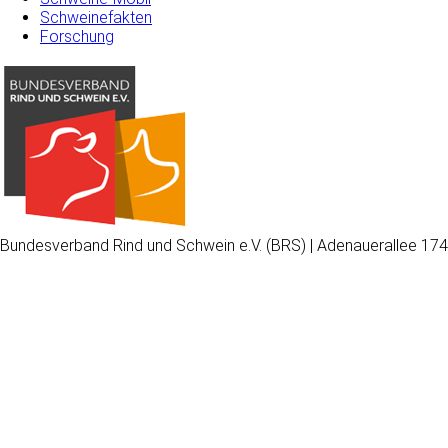
Schweinefakten
Forschung
Bundesverband Rind und Schwein e.V. (BRS) | Adenauerallee 174
Wir
verwenden
auf
unserer
Website
technisch
notwendige
Cookies,