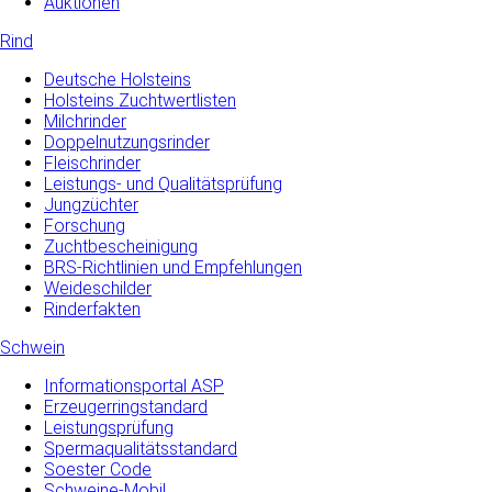
Auktionen
Rind
Deutsche Holsteins
Holsteins Zuchtwertlisten
Milchrinder
Doppelnutzungsrinder
Fleischrinder
Leistungs- und Qualitätsprüfung
Jungzüchter
Forschung
Zuchtbescheinigung
BRS-Richtlinien und Empfehlungen
Weideschilder
Rinderfakten
Schwein
Informationsportal ASP
Erzeugerringstandard
Leistungsprüfung
Spermaqualitätsstandard
Soester Code
Schweine-Mobil