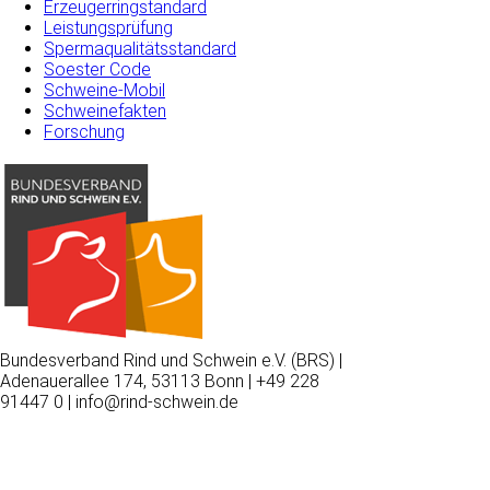
Erzeugerringstandard
Leistungsprüfung
Spermaqualitätsstandard
Soester Code
Schweine-Mobil
Schweinefakten
Forschung
Bundesverband Rind und Schwein e.V. (BRS) |
Adenauerallee 174, 53113 Bonn | +49 228
91447 0 | info@rind-schwein.de
Wir
verwenden