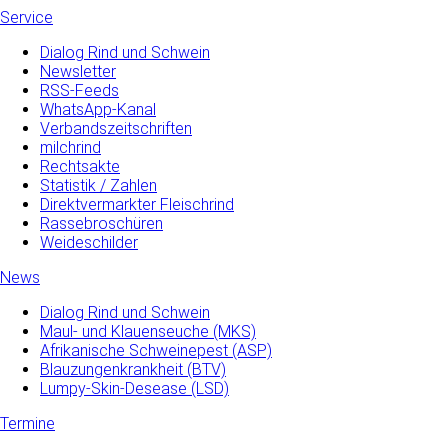
Service
Dialog Rind und Schwein
Newsletter
RSS-Feeds
WhatsApp-Kanal
Verbandszeitschriften
milchrind
Rechtsakte
Statistik / Zahlen
Direktvermarkter Fleischrind
Rassebroschüren
Weideschilder
News
Dialog Rind und Schwein
Maul- und­ Klauenseuche­ (MKS)
Afrikanische Schweinepest (ASP)
Blauzungenkrankheit (BTV)
Lumpy-Skin-Desease (LSD)
Termine