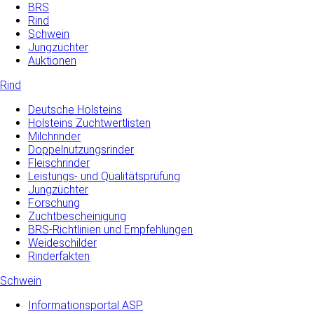
BRS
Rind
Schwein
Jungzüchter
Auktionen
Rind
Deutsche Holsteins
Holsteins Zuchtwertlisten
Milchrinder
Doppelnutzungsrinder
Fleischrinder
Leistungs- und Qualitätsprüfung
Jungzüchter
Forschung
Zuchtbescheinigung
BRS-Richtlinien und Empfehlungen
Weideschilder
Rinderfakten
Schwein
Informationsportal ASP